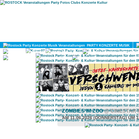
HOME
MAGAZIN
PARTY KONZERTE MUSIK
KULTUR
GAY
DIV
ZOMBIES IM ZOO
@ CINESTAR 
AM 11.06.2026 (DONNERSTAG) UM 1