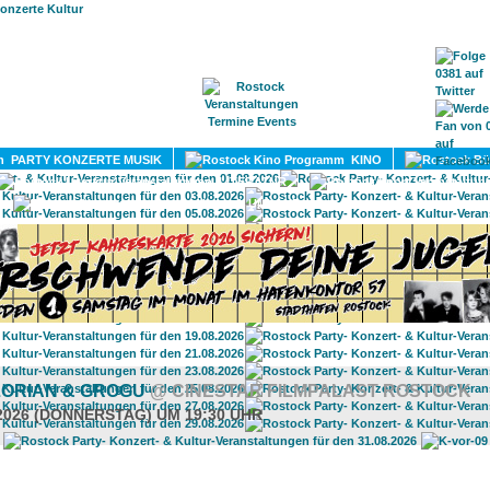
HOME
MAGAZIN
TERMINE
ADRESSEN
KONTA
PARTY KONZERTE MUSIK
KINO
LITERATUR
UMLAND
ORIAN & GROGU
@ CINESTAR FILMPALAST ROSTOCK
.2026 (DONNERSTAG) UM 19:30 UHR