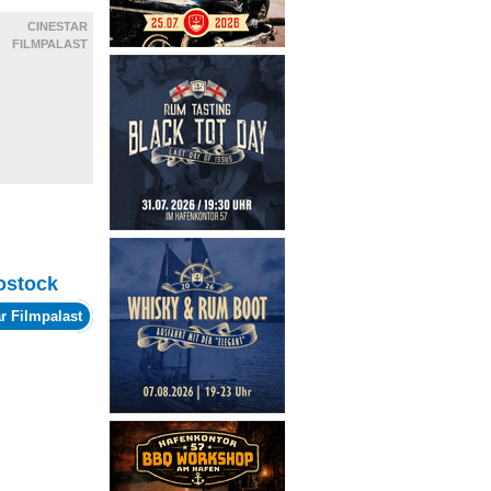
CINESTAR
FILMPALAST
ostock
r Filmpalast