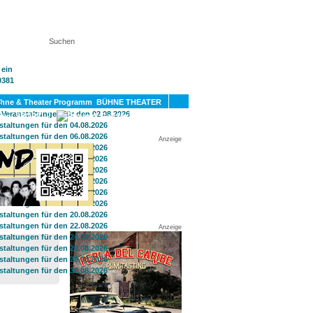
KT
BÜHNE THEATER
SPORT
GAY
Anzeige
Anzeige