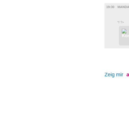
FILM
19:30
MANDA
*/ ?>
Zeig mir
a