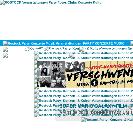
HOME
MAGAZIN
PARTY KONZERTE MUSIK
KULTUR
GAY
DIV
SUPER MARIO GALAXY FILM
@
AM 11.06.2026 (DONNERSTAG) UM 1