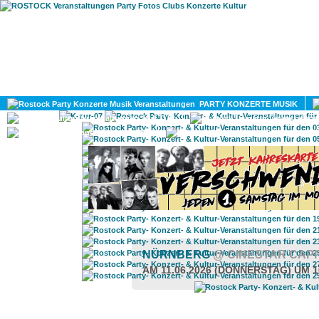
HOME
MAGAZIN
PARTY KONZERTE MUSIK
KULTUR
GAY
DIV
NÜRNBERG
@ CINESTAR CAP
AM 11.06.2026 (DONNERSTAG) UM 1