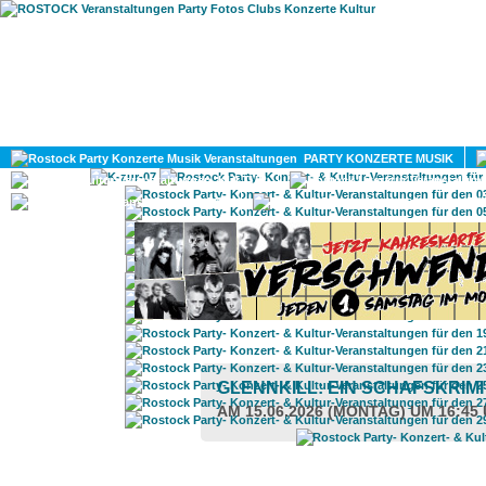
HOME
MAGAZIN
PARTY KONZERTE MUSIK
KULTUR
GAY
DIV
GLENNKILL: EIN SCHAFSKRIM
AM 15.06.2026 (MONTAG) UM 16:45