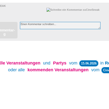
NEAK
lle
Veranstaltungen
und
Partys
vom
in
R
15.06.2026
oder alle
kommenden Veranstaltungen
vom
Cin