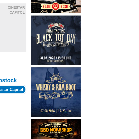
CINESTAR
CAPITOL
ostock
estar Capitol