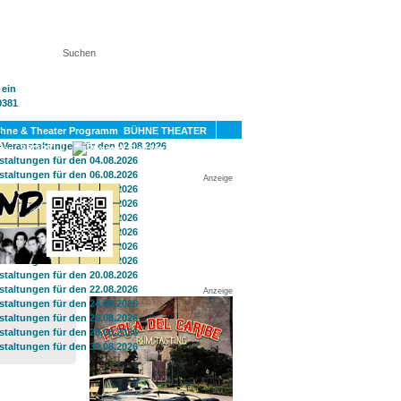
KT
BÜHNE THEATER
SPORT
GAY
Anzeige
Anzeige