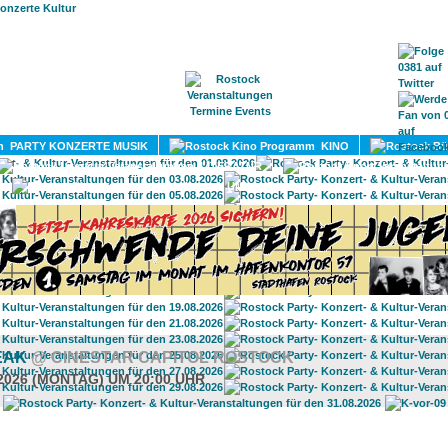
HOME
MAGAZIN
TERMINE
ADRESSEN
KONTA
PARTY KONZERTE MUSIK
KINO
LITERATUR
UMLAND
EAK
@ CINESTAR CAPITOL ROSTOCK
.2026 (MONTAG) UM 20:00 UHR