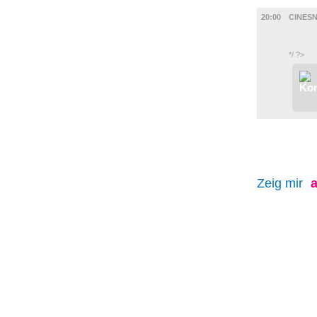
FILM
20:00
CINES
*/ ?>
Zeig mir
a