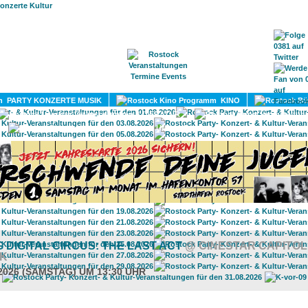
HOME
MAGAZIN
TERMINE
ADRESSEN
KONTA
PARTY KONZERTE MUSIK
KINO
LITERATUR
UMLAND
 DIGITAL CIRCUS: THE LAST ACT
@ CINESTAR CAPITOL
K
.2026 (SAMSTAG) UM 13:30 UHR