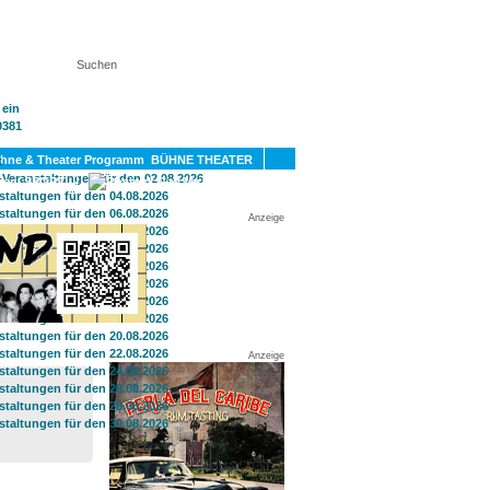
KT
BÜHNE THEATER
SPORT
GAY
Anzeige
Anzeige