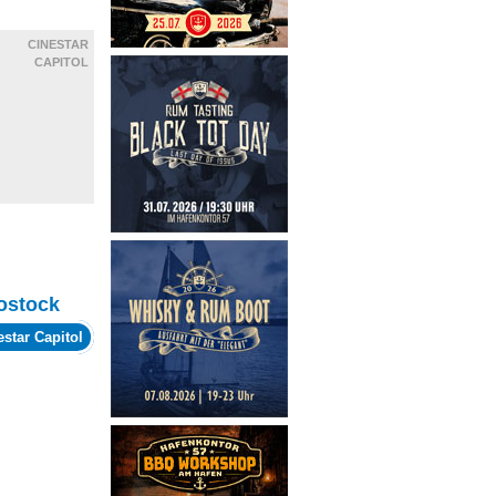
CINESTAR
CAPITOL
ostock
estar Capitol