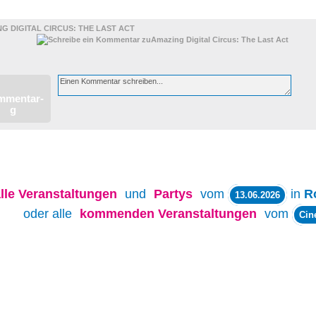
G DIGITAL CIRCUS: THE LAST ACT
lle
Veranstaltungen
und
Partys
vom
in
R
13.06.2026
oder alle
kommenden Veranstaltungen
vom
Cin