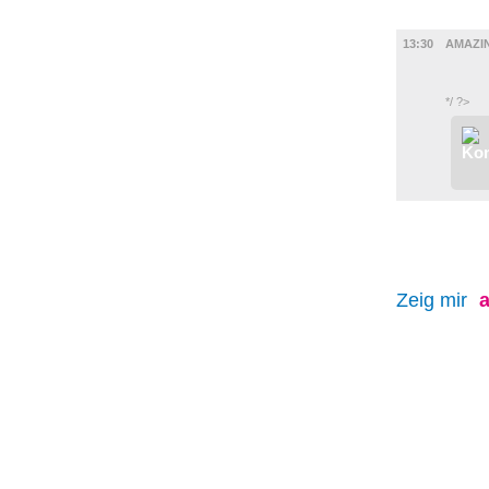
FILM
13:30
AMAZIN
*/ ?>
Zeig mir
a