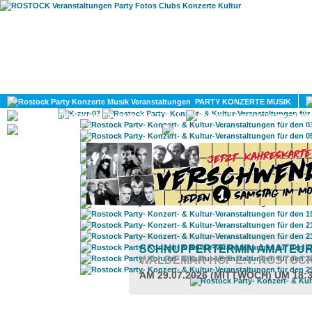
HOME
MAGAZIN
PARTY KONZERTE MUSIK
KULTUR
GAY
DIV
SCHNUPPERTERMIN AMATEU
WALDEMAR HOF E.V. ROSTOC
AM 29.07.2026 (MITTWOCH) UM 18: