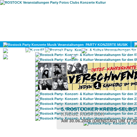
HOME
MAGAZIN
PARTY KONZERTE MUSIK
KULTUR
GAY
DIV
5. ROSTOCKER KREBS-SELBS
KREUZ ROSTOCK
AM 30.06.2026 (DIENSTAG) UM 17:0