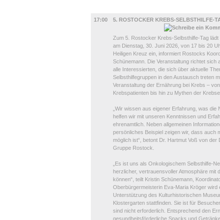
DIVERSES
17:00
5. ROSTOCKER KREBS-SELBSTHILFE-T
Zum 5. Rostocker Krebs-Selbsthilfe-Tag läd
am Dienstag, 30. Juni 2026, von 17 bis 20 U
Heiligen Kreuz ein, informiert Rostocks Koord
Schünemann. Die Veranstaltung richtet sich 
alle Interessierten, die sich über aktuelle 
Selbsthilfegruppen in den Austausch treten m
Veranstaltung der Ernährung bei Krebs – vo
Krebspatienten bis hin zu Mythen der Krebs
„Wir wissen aus eigener Erfahrung, was die 
helfen wir mit unseren Kenntnissen und Erfah
ehrenamtlich. Neben allgemeinen Information
persönliches Beispiel zeigen wir, dass auch 
möglich ist“, betont Dr. Hartmut Voß von de
Gruppe Rostock.
„Es ist uns als Onkologischem Selbsthilfe-N
herzlicher, vertrauensvoller Atmosphäre mi
können“, teilt Kristin Schünemann, Koordinat
Oberbürgermeisterin Eva-Maria Kröger wird 
Unterstützung des Kulturhistorischen Museu
Klostergarten stattfinden. Sie ist für Besuc
sind nicht erforderlich. Entsprechend den 
gesundheitsförderliche Snacks und Getränke