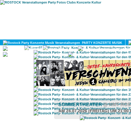
HOME
MAGAZIN
PARTY KONZERTE MUSIK
KULTUR
GAY
DIV
SOMMERTHEATER
@ HMT RO
AM 24.07.2026 (FREITAG) UM 21:00