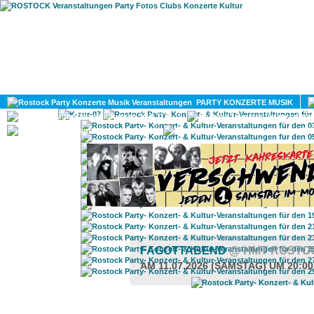
HOME
MAGAZIN
PARTY KONZERTE MUSIK
KULTUR
GAY
DIV
FAGOTTABEND
@ HMT ROSTO
AM 11.07.2026 (SAMSTAG) UM 20:0