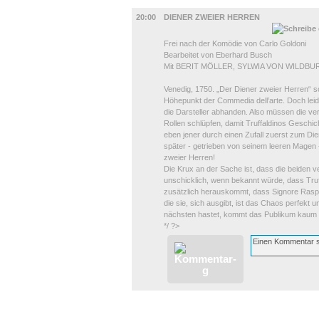
BÜHNE
20:00
DIENER ZWEIER HERREN
Frei nach der Komödie von Carlo Goldoni
Bearbeitet von Eberhard Busch
Mit BERIT MÖLLER, SYLWIA VON WILD
Venedig, 1750. „Der Diener zweier Herren“ so
Höhepunkt der Commedia dell’arte. Doch lei
die Darsteller abhanden. Also müssen die ver
Rollen schlüpfen, damit Truffaldinos Geschic
eben jener durch einen Zufall zuerst zum Di
später - getrieben von seinem leeren Magen -
zweier Herren!
Die Krux an der Sache ist, dass die beiden 
unschicklich, wenn bekannt würde, dass Truffa
zusätzlich herauskommt, dass Signore Rasponi
die sie, sich ausgibt, ist das Chaos perfekt
nächsten hastet, kommt das Publikum kaum
*/ ?>