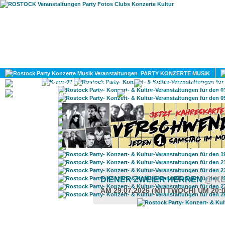
HOME
MAGAZIN
PARTY KONZERTE MUSIK
KULTUR
GAY
DIV
DIENER ZWEIER HERREN
@ K
AM 29.07.2026 (MITTWOCH) UM 20: