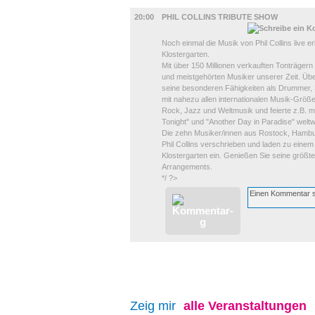
MUSIK
20:00
PHIL COLLINS TRIBUTE SHOW
Noch einmal die Musik von Phil Collins live er
Klostergarten.
Mit über 150 Millionen verkauften Tonträgern w
und meistgehörten Musiker unserer Zeit. Übe
seine besonderen Fähigkeiten als Drummer, 
mit nahezu allen internationalen Musik-Größe
Rock, Jazz und Weltmusik und feierte z.B. mi
Tonight" und "Another Day in Paradise" weltw
Die zehn Musiker/innen aus Rostock, Hambu
Phil Collins verschrieben und laden zu ein
Klostergarten ein. Genießen Sie seine größten
Arrangements.
*/ ?>
Zeig mir
alle
Veranstaltungen