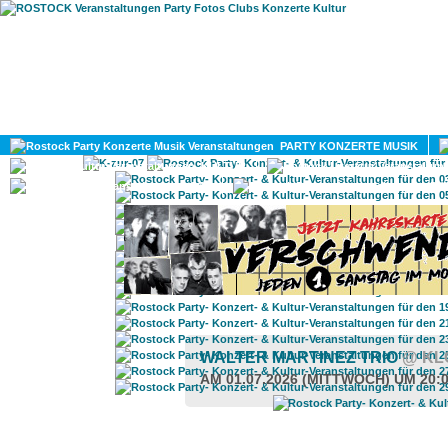
HOME
MAGAZIN
PARTY KONZERTE MUSIK
KULTUR
GAY
DIV
WALTER MARTINEZ TRIO
@ KL
AM 01.07.2026 (MITTWOCH) UM 20: