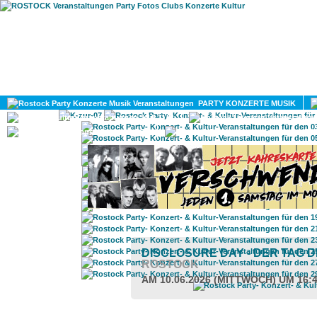
HOME
MAGAZIN
PARTY KONZERTE MUSIK
KULTUR
GAY
DIV
DISCLOSURE DAY - DER TAG 
ROSTOCK
AM 10.06.2026 (MITTWOCH) UM 16: