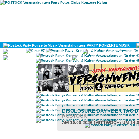
HOME
MAGAZIN
PARTY KONZERTE MUSIK
KULTUR
GAY
DIV
DISCLOSURE DAY - DER TAG 
ROSTOCK
AM 10.06.2026 (MITTWOCH) UM 14: