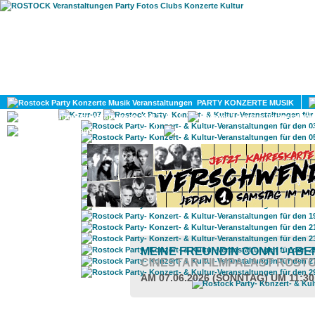
HOME
MAGAZIN
PARTY KONZERTE MUSIK
KULTUR
GAY
DIV
MEINE FREUNDIN CONNI - AB
CINESTAR FILMPALAST ROST
AM 07.06.2026 (SONNTAG) UM 11:3