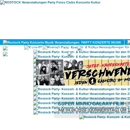
HOME
MAGAZIN
PARTY KONZERTE MUSIK
KULTUR
GAY
DIV
SUPER MARIO GALAXY FILM
@
AM 04.06.2026 (DONNERSTAG) UM 1