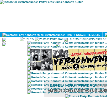
HOME
MAGAZIN
PARTY KONZERTE MUSIK
KULTUR
GAY
DIV
TEUFEL TRÄGT PRADA 2
@ CI
AM 06.06.2026 (SAMSTAG) UM 19:4