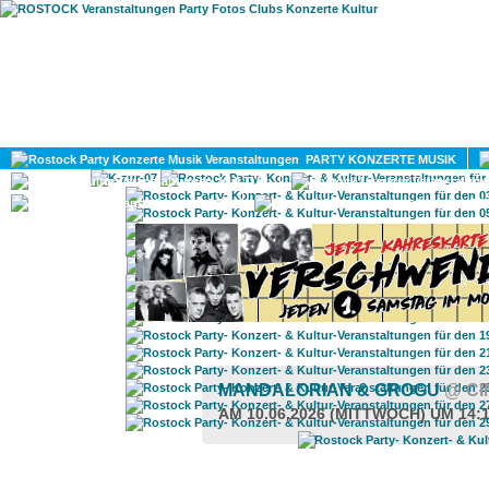
HOME
MAGAZIN
PARTY KONZERTE MUSIK
KULTUR
GAY
DIV
MANDALORIAN & GROGU
@ CI
AM 10.06.2026 (MITTWOCH) UM 14: