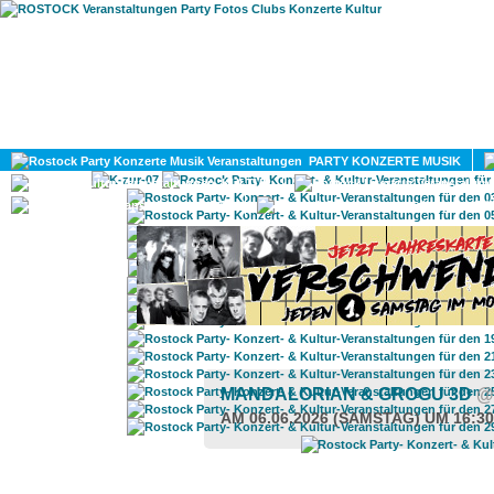
HOME
MAGAZIN
PARTY KONZERTE MUSIK
KULTUR
GAY
DIV
MANDALORIAN & GROGU 3D
@
AM 06.06.2026 (SAMSTAG) UM 16:3