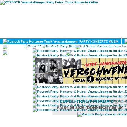
HOME
MAGAZIN
PARTY KONZERTE MUSIK
KULTUR
GAY
DIV
TEUFEL TRÄGT PRADA 2
@ CI
AM 04.06.2026 (DONNERSTAG) UM 1