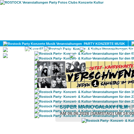
HOME
MAGAZIN
PARTY KONZERTE MUSIK
KULTUR
GAY
DIV
SUPER MARIO GALAXY FILM
@
AM 06.06.2026 (SAMSTAG) UM 14:0