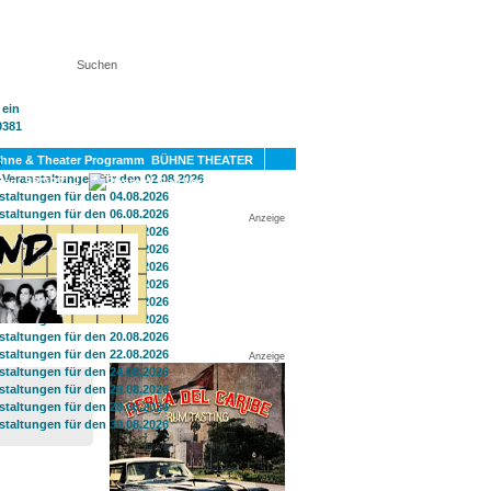
KT
BÜHNE THEATER
SPORT
GAY
Anzeige
Anzeige