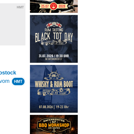
HMT
ostock
vom
HMT