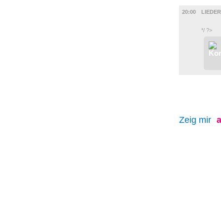
MUSIK
20:00
LIEDE
*/ ?>
Zeig mir
a