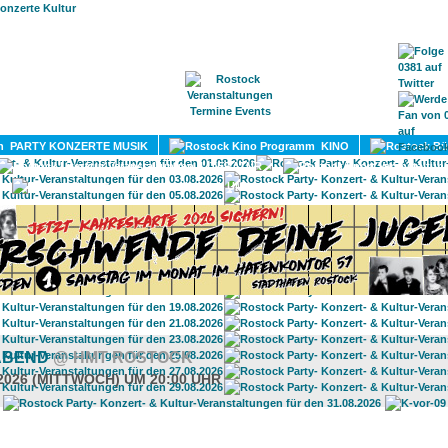
HOME
MAGAZIN
TERMINE
ADRESSEN
KONTA
PARTY KONZERTE MUSIK
KINO
LITERATUR
UMLAND
ABEND
@ HMT ROSTOCK
.2026 (MITTWOCH) UM 20:00 UHR