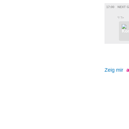
MUSIK
17:00
NEXT 
*/ ?>
Zeig mir
a