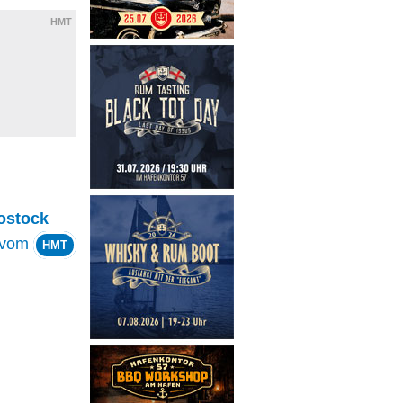
HMT
ostock
vom
HMT