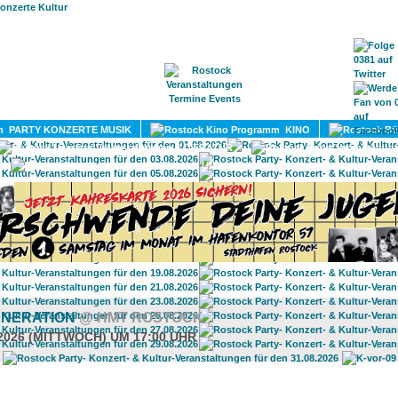
HOME
MAGAZIN
TERMINE
ADRESSEN
KONTA
PARTY KONZERTE MUSIK
KINO
LITERATUR
UMLAND
ENERATION
@ HMT ROSTOCK
.2026 (MITTWOCH) UM 17:00 UHR