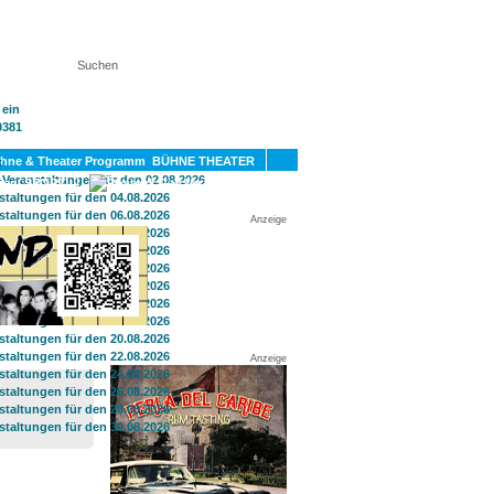
KT
BÜHNE THEATER
SPORT
GAY
Anzeige
Anzeige