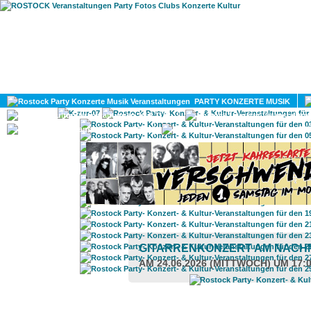
HOME
MAGAZIN
PARTY KONZERTE MUSIK
KULTUR
GAY
DIV
GITARRENKONZERT AM NACH
AM 24.06.2026 (MITTWOCH) UM 17: