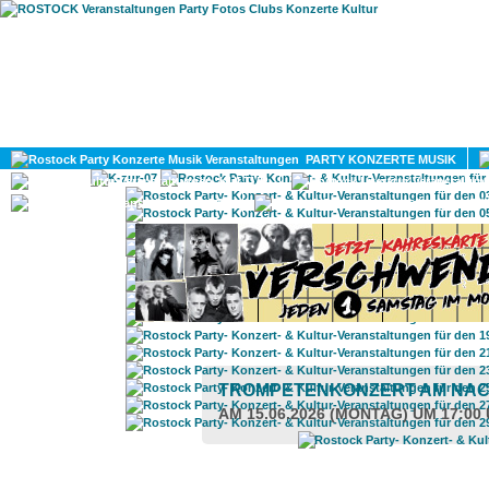
HOME
MAGAZIN
PARTY KONZERTE MUSIK
KULTUR
GAY
DIV
TROMPETENKONZERT AM NA
AM 15.06.2026 (MONTAG) UM 17:00