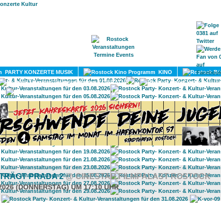
HOME
MAGAZIN
TERMINE
ADRESSEN
KONTA
PARTY KONZERTE MUSIK
KINO
LITERATUR
UMLAND
 TRÄGT PRADA 2
@ CINESTAR FILMPALAST ROSTOCK
.2026 (DONNERSTAG) UM 17:10 UHR