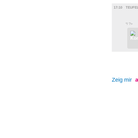
FILM
17:10
TEUFE
*/ ?>
Zeig mir
a