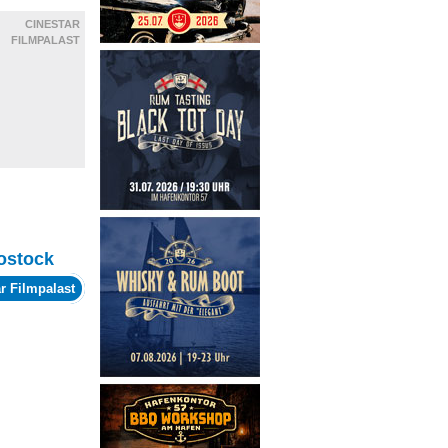
CINESTAR
FILMPALAST
ostock
r Filmpalast