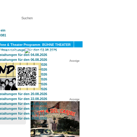
KT
BÜHNE THEATER
SPORT
GAY
Anzeige
Anzeige