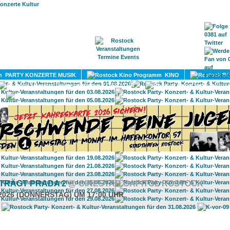
HOME
MAGAZIN
TERMINE
ADRESSEN
KONTA
PARTY KONZERTE MUSIK
KINO
LITERATUR
UMLAND
 TRÄGT PRADA 2
@ CINESTAR CAPITOL ROSTOCK
.2026 (DONNERSTAG) UM 17:00 UHR