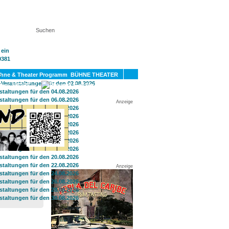
KT
BÜHNE THEATER
SPORT
GAY
Anzeige
Anzeige