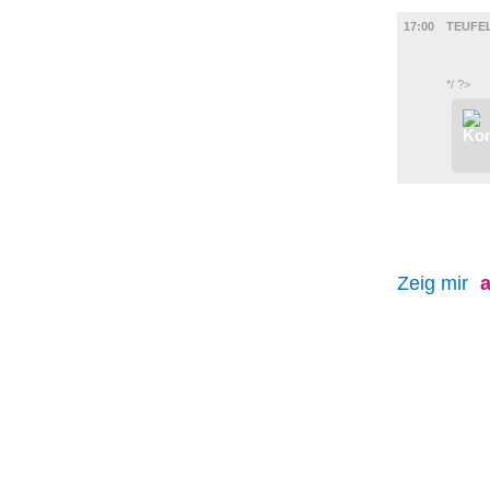
FILM
17:00
TEUFE
*/ ?>
Zeig mir
a