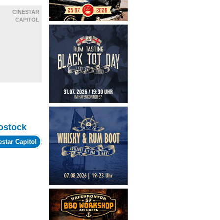
CINESTAR
CAPITOL
ostock
estar Capitol