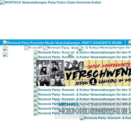
HOME
MAGAZIN
PARTY KONZERTE MUSIK
KULTUR
GAY
DIV
MICHAEL
@ CINESTAR CAPIT
AM 28.05.2026 (DONNERSTAG) UM 1