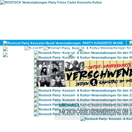
HOME
MAGAZIN
PARTY KONZERTE MUSIK
KULTUR
GAY
DIV
MICHAEL
@ CINESTAR CAPIT
AM 28.05.2026 (DONNERSTAG) UM 1