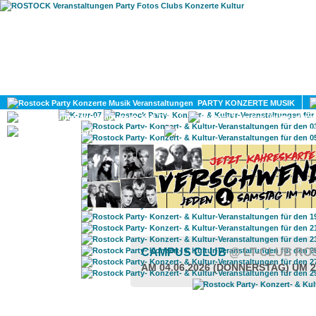
HOME
MAGAZIN
PARTY KONZERTE MUSIK
KULTUR
GAY
DIV
CAMPUS CLUB
@ LT-CLUB RO
AM 04.06.2026 (DONNERSTAG) UM 2