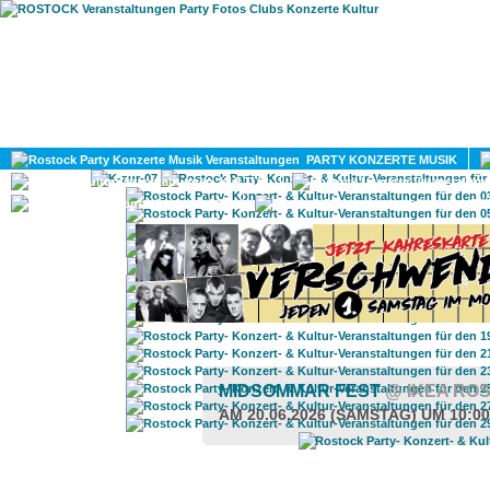
HOME
MAGAZIN
PARTY KONZERTE MUSIK
KULTUR
GAY
DIV
MIDSOMMAR FEST
@ IKEA RO
AM 20.06.2026 (SAMSTAG) UM 10:0