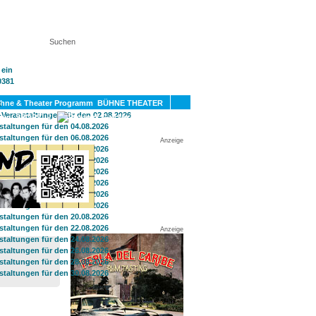
KT
BÜHNE THEATER
SPORT
GAY
Anzeige
Anzeige