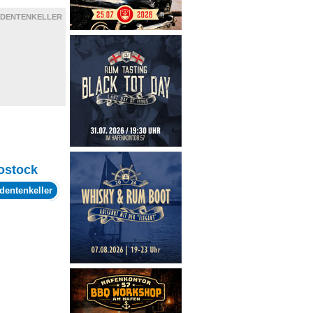
UDENTENKELLER
ostock
dentenkeller