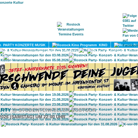
HOME
MAGAZIN
TERMINE
ADRESSEN
KONTA
PARTY KONZERTE MUSIK
KINO
LITERATUR
UMLAND
ARTY
@ STUDENTENKELLER ROSTOCK
.2026 (SAMSTAG) UM 22:00 UHR