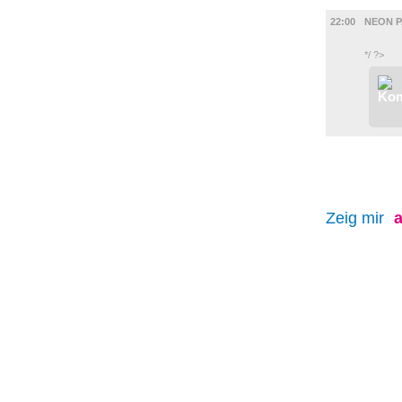
MUSIK
22:00
NEON 
*/ ?>
Zeig mir
a