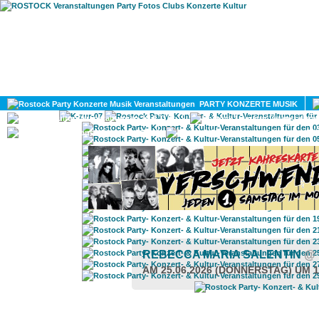
HOME
MAGAZIN
PARTY KONZERTE MUSIK
KULTUR
GAY
DIV
REBECCA MARIA SALENTIN
@
AM 25.06.2026 (DONNERSTAG) UM 1