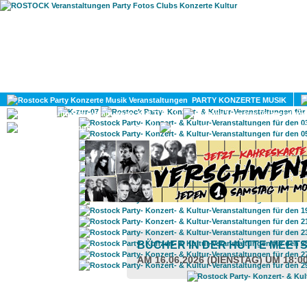
HOME
MAGAZIN
PARTY KONZERTE MUSIK
KULTUR
GAY
DIV
BÜCHER IN DER HÜTTE MEETS
AM 16.06.2026 (DIENSTAG) UM 18:0