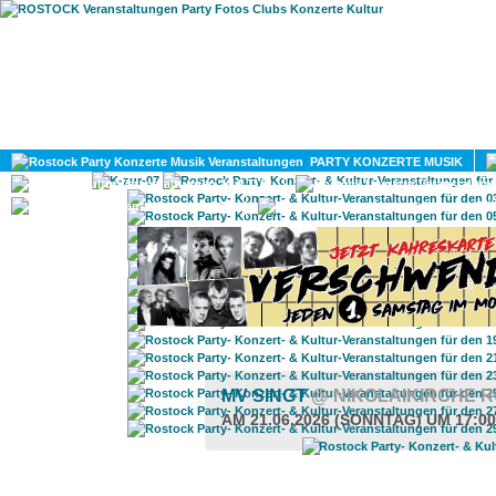
HOME
MAGAZIN
PARTY KONZERTE MUSIK
KULTUR
GAY
DIV
MV SINGT
@ NIKOLAIKIRCHE 
AM 21.06.2026 (SONNTAG) UM 17:0