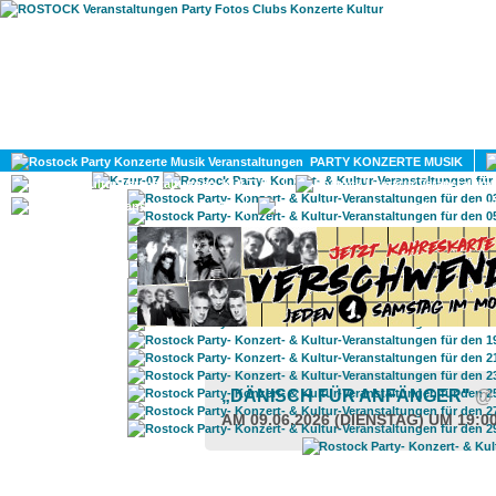
HOME
MAGAZIN
PARTY KONZERTE MUSIK
KULTUR
GAY
DIV
„DÄNISCH FÜR ANFÄNGER"
@
AM 09.06.2026 (DIENSTAG) UM 19:0