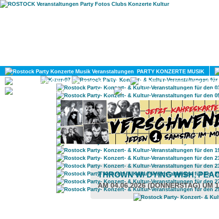
HOME
MAGAZIN
PARTY KONZERTE MUSIK
KULTUR
GAY
DIV
THROWN W/ DYING WISH, PEA
AM 04.06.2026 (DONNERSTAG) UM 1