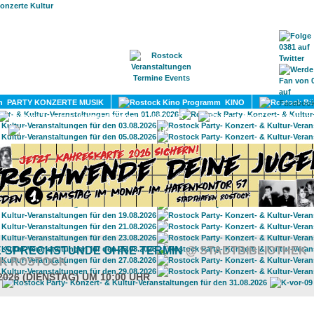
HOME
MAGAZIN
TERMINE
ADRESSEN
KONTA
PARTY KONZERTE MUSIK
KINO
LITERATUR
UMLAND
E-SPRECHSTUNDE OHNE TERMIN
@ STADTBIBLIOTHEK
K ROSTOCK
2026 (DIENSTAG) UM 10:00 UHR