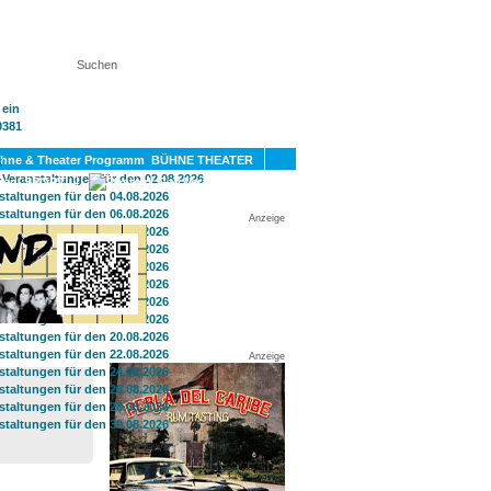
KT
BÜHNE THEATER
SPORT
GAY
Anzeige
Anzeige