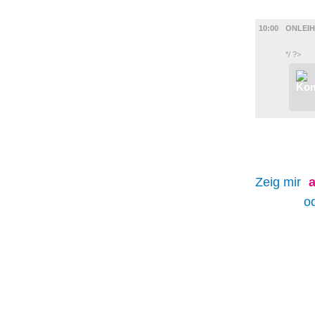
DIVERSES
10:00
ONLEIH
*/ ?>
Zeig mir
a
o