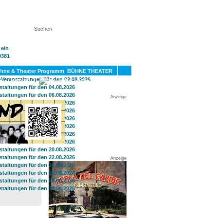
KT
BÜHNE THEATER
SPORT
GAY
Anzeige
Anzeige