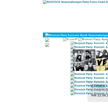
KULTUR
DIVERSES
STRICK
STADTB
AM 22.06