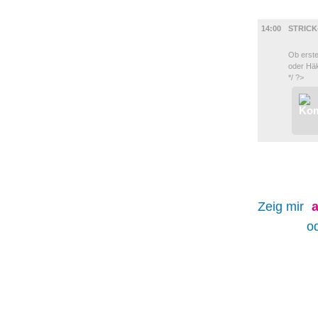
DIVERSES
14:00
STRICK
Ob erste
oder Häk
*/ ?>
Zeig mir
a
o