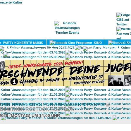
HOME
MAGAZIN
TERMINE
ADRESSEN
KONTA
PARTY KONZERTE MUSIK
KINO
LITERATUR
UMLAND
- UND HÄKELKURS FÜR ANFÄNGER & PROFIS
@
IBLIOTHEK ROSTOCK ROSTOCK
.2026 (MONTAG) UM 14:00 UHR