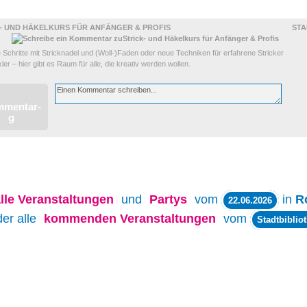
- UND HÄKELKURS FÜR ANFÄNGER & PROFIS
STA
 Schritte mit Stricknadel und (Woll-)Faden oder neue Techniken für erfahrene Stricker
ler – hier gibt es Raum für alle, die kreativ werden wollen.
lle
Veranstaltungen
und
Partys
vom
in
R
22.06.2026
der alle
kommenden Veranstaltungen
vom
Stadtbiblio