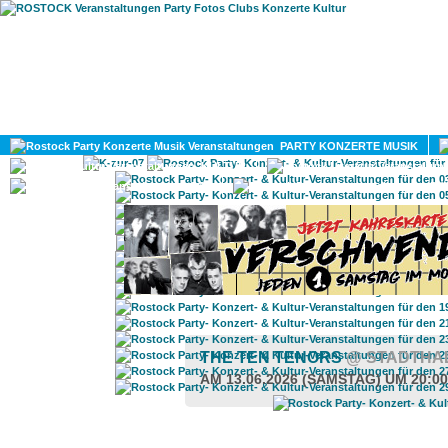
HOME
MAGAZIN
PARTY KONZERTE MUSIK
KULTUR
GAY
DIV
THE TEN TENORS
@ STADTHA
AM 13.06.2026 (SAMSTAG) UM 20:0