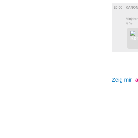
MUSIK
20:00
KANON
Mittjahr
*/ ?>
Zeig mir
a