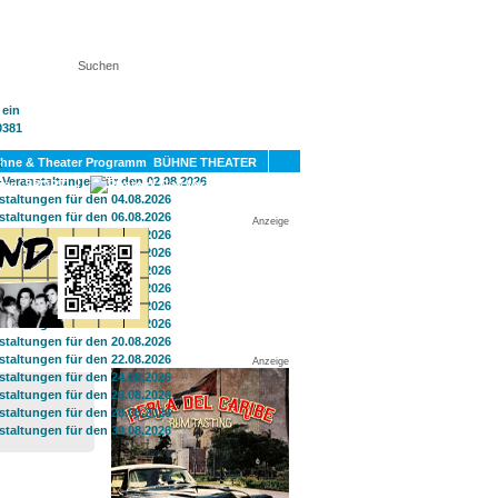
KT
BÜHNE THEATER
SPORT
GAY
Anzeige
Anzeige