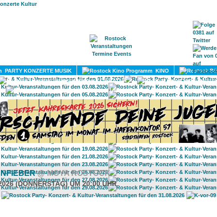
HOME
MAGAZIN
TERMINE
ADRESSEN
KONTA
PARTY KONZERTE MUSIK
KINO
LITERATUR
UMLAND
NFIEBER
@ MOYA ROSTOCK
.2026 (DONNERSTAG) UM 20:00 UHR