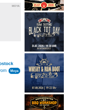
MOYA
ostock
vom
Moya