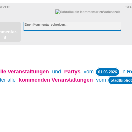
 ELTERN
EZEIT
STA
lle
Veranstaltungen
und
Partys
vom
in
R
01.06.2026
der alle
kommenden Veranstaltungen
vom
Stadtbiblio