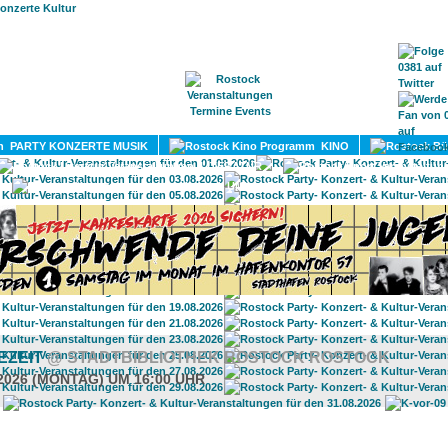
HOME
MAGAZIN
TERMINE
ADRESSEN
KONTA
PARTY KONZERTE MUSIK
KINO
LITERATUR
UMLAND
EZEIT
@ STADTBIBLIOTHEK ROSTOCK ROSTOCK
.2026 (MONTAG) UM 16:00 UHR