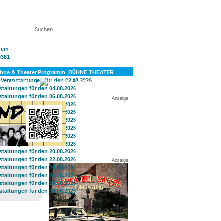
KT
BÜHNE THEATER
SPORT
GAY
Anzeige
Anzeige