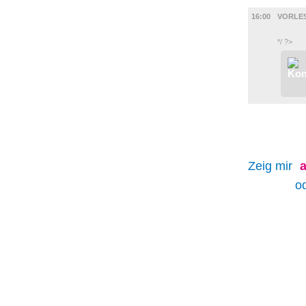
KINDER +
16:00
VORLES
*/ ?>
Zeig mir
a
o