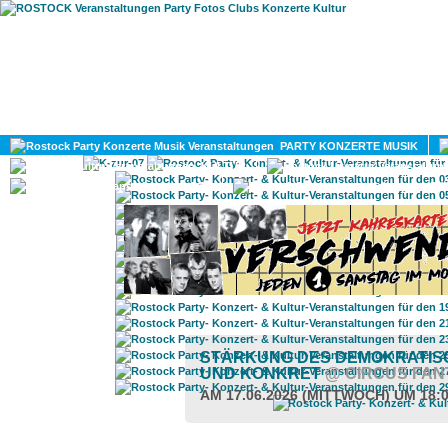
HOME
MAGAZIN
PARTY KONZERTE MUSIK
KULTUR
GAY
DIV
STÄRKUNG DES DEMOKRATISC
UND KONKRET
@ CIRCUS FAN
AM 17.06.2026 (MITTWOCH) UM 18: