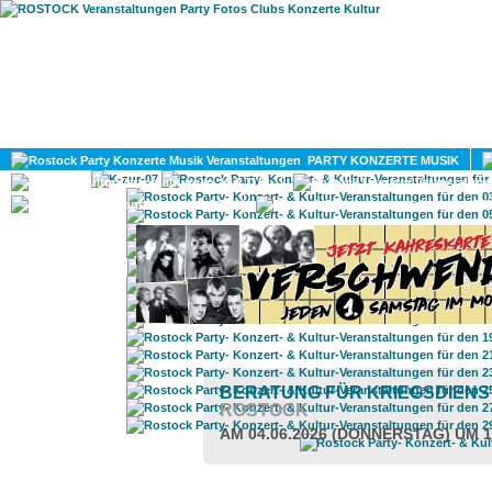
HOME
MAGAZIN
PARTY KONZERTE MUSIK
KULTUR
GAY
DIV
BERATUNG FÜR KRIEGSDIEN
ROSTOCK
AM 04.06.2026 (DONNERSTAG) UM 1