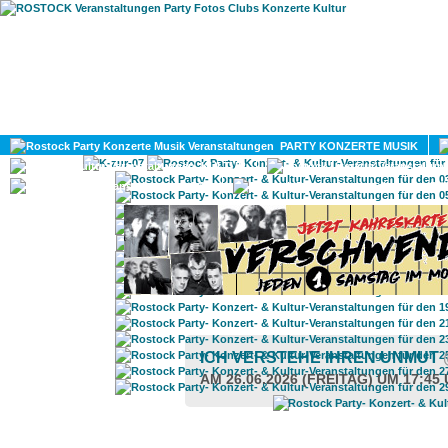
HOME
MAGAZIN
PARTY KONZERTE MUSIK
KULTUR
GAY
DIV
ICH VERSTEHE IHREN UNMUT
AM 26.06.2026 (FREITAG) UM 17:45