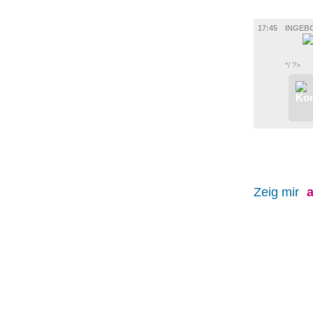
FILM
17:45
INGEB
*/ ?>
Zeig mir
a