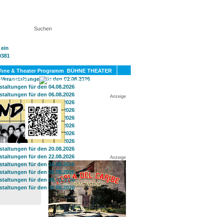
KT
BÜHNE THEATER
SPORT
GAY
Anzeige
Anzeige