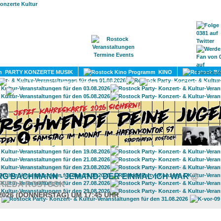
HOME
MAGAZIN
TERMINE
ADRESSEN
KONTA
PARTY KONZERTE MUSIK
KINO
LITERATUR
UMLAND
G BACHMANN - JEMAND, DER EINMAL ICH WAR
@
RIEDA ROSTOCK
.2026 (DONNERSTAG) UM 17:45 UHR