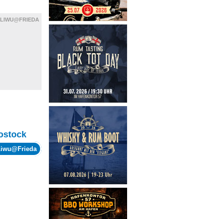
LIWU@FRIEDA
ostock
Liwu@Frieda