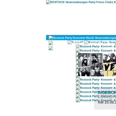
KULTUR
DIVERSES
INGEBOR
LIWU@F
AM 25.06