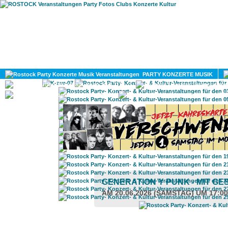
HOME
MAGAZIN
PARTY KONZERTE MUSIK
KULTUR
GAY
DIV
GENERATION Y PUNK · MIT G
AM 20.06.2026 (SAMSTAG) UM 17:0