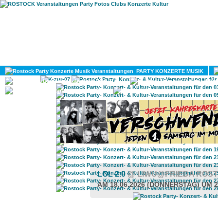
HOME
MAGAZIN
PARTY KONZERTE MUSIK
KULTUR
GAY
DIV
LOL 2.0
@ LIWU@FRIEDA ROS
AM 18.06.2026 (DONNERSTAG) UM 2